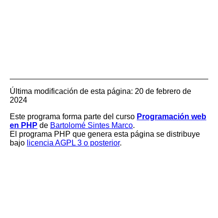
BASES DE DATOS (1) 3 -
INICIO
Añadir registro
Listar
Borrar todo
Última modificación de esta página:
20 de febrero de
2024
Este programa forma parte del curso
Programación web
en PHP
de
Bartolomé Sintes Marco
.
El programa PHP que genera esta página se distribuye
bajo
licencia AGPL 3 o posterior
.