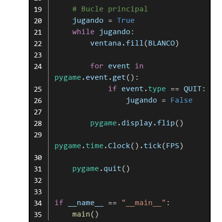
#
Bucle
principal
jugando
=
True
while
jugando
:
ventana
.
fill
(
BLANCO
)
for
event
in
pygame
.
event
.
get
(
)
:
if
event
.
type
==
QUIT
:
jugando
=
False
pygame
.
display
.
flip
(
)
pygame
.
time
.
Clock
(
)
.
tick
(
FPS
)
pygame
.
quit
(
)
if
__name__
==
"__main__"
:
main
(
)