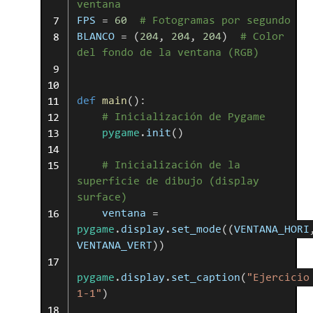
ventana
FPS
=
60
#
Fotogramas
por
segundo
BLANCO
=
(
204
,
204
,
204
)
#
Color
del
fondo
de
la
ventana
(RGB)
def
main
(
)
:
#
Inicialización
de
Pygame
pygame
.
init
(
)
#
Inicialización
de
la
superficie
de
dibujo
(display
surface)
ventana
=
pygame
.
display
.
set_mode
(
(
VENTANA_HORI
VENTANA_VERT
)
)
pygame
.
display
.
set_caption
(
"Ejercicio
1-1"
)