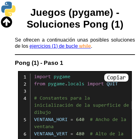
Juegos (pygame) -
Soluciones Pong (1)
Se ofrecen a continuación unas posibles soluciones
de los
ejercicios (1) de bucle
while
.
Pong (1) - Paso 1
import
pygame
Copiar
from
pygame
.
locals
import
QUIT
#
Constantes
para
la
inicialización
de
la
superficie
de
dibujo
VENTANA_HORI
=
640
#
Ancho
de
la
ventana
VENTANA_VERT
=
480
#
Alto
de
la