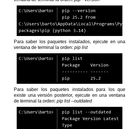
pip
--version
pip 25.2 from 
C:\Users\barto\AppData\Local\Programs\Pyth
packages\pip (python 3.14)
Para saber los paquetes instalados, ejecute en una
ventana de terminal la orden:
pip list
pip
list
Package    Version
---------- -------
pip        25.2
Para saber los paquetes instalados para los que
existe una versión posterior, ejecute en una ventana
de terminal la orden:
pip list --outdated
pip
list
--outdated
Package Version Latest 
Type