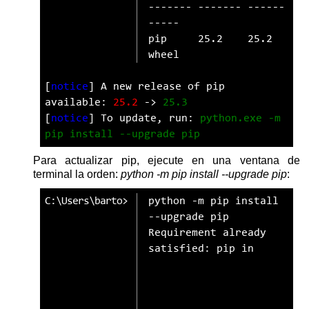
------- ------- ------ 
-----
pip     25.2    25.2   
wheel
[
notice
] A new release of pip 
available: 
25.2
 -> 
25.3
[
notice
] To update, run: 
python.exe -m 
pip install --upgrade pip
Para actualizar pip, ejecute en una ventana de
terminal la orden:
python -m pip install --upgrade pip
:
python
-m
pip
install
--upgrade
pip
Requirement already 
satisfied: pip in 