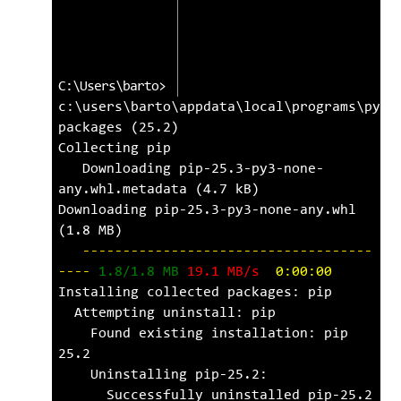
c:\users\barto\appdata\local\programs\pyth
packages (25.2)
Collecting pip
   Downloading pip-25.3-py3-none-
any.whl.metadata (4.7 kB)
Downloading pip-25.3-py3-none-any.whl 
(1.8 MB)
------------------------------------
----
1.8/1.8 MB
19.1 MB/s
0:00:00
Installing collected packages: pip
  Attempting uninstall: pip
    Found existing installation: pip 
25.2
    Uninstalling pip-25.2:
      Successfully uninstalled pip-25.2