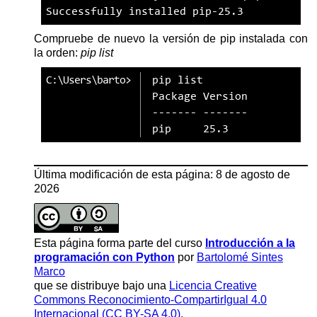
Successfully
installed
pip-25.3
Compruebe de nuevo la versión de pip instalada con
la orden:
pip list
pip
list
Package Version
------- -------
pip     25.3
Última modificación de esta página: 8 de agosto de
2026
Esta página forma parte del curso
Introducción a la
programación con Python
por
Bartolomé Sintes
Marco
que se distribuye bajo una
Licencia Creative
Commons Reconocimiento-CompartirIgual 4.0
Internacional (CC BY-SA 4.0)
.