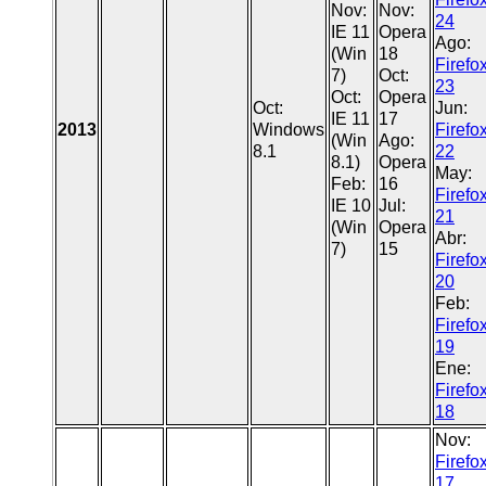
Nov:
Nov:
24
IE 11
Opera
Ago:
(Win
18
Firefo
7)
Oct:
23
Oct:
Opera
Oct:
Jun:
IE 11
17
2013
Windows
Firefo
(Win
Ago:
8.1
22
8.1)
Opera
May:
Feb:
16
Firefo
IE 10
Jul:
21
(Win
Opera
Abr:
7)
15
Firefo
20
Feb:
Firefo
19
Ene:
Firefo
18
Nov:
Firefo
17