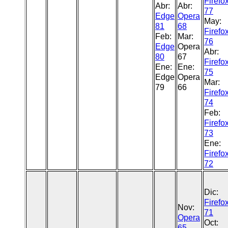
Firefo
Abr:
Abr:
77
Edge
Opera
May:
81
68
Firefo
Feb:
Mar:
76
Edge
Opera
Abr:
80
67
Firefo
Ene:
Ene:
75
Edge
Opera
Mar:
79
66
Firefo
74
Feb:
Firefo
73
Ene:
Firefo
72
Dic:
Firefo
Nov:
71
Opera
Oct:
65