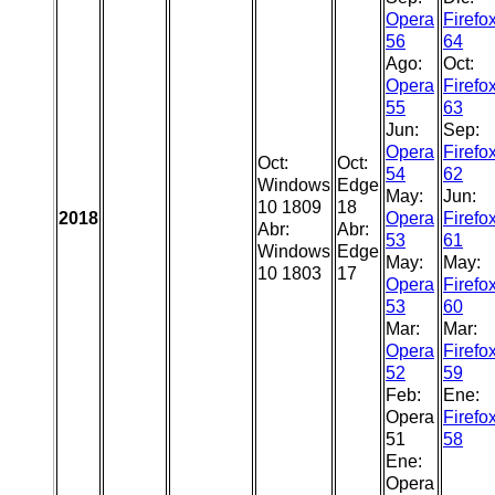
Opera
Firefo
56
64
Ago:
Oct:
Opera
Firefo
55
63
Jun:
Sep:
Opera
Firefo
Oct:
Oct:
54
62
Windows
Edge
May:
Jun:
10 1809
18
2018
Opera
Firefo
Abr:
Abr:
53
61
Windows
Edge
May:
May:
10 1803
17
Opera
Firefo
53
60
Mar:
Mar:
Opera
Firefo
52
59
Feb:
Ene:
Opera
Firefo
51
58
Ene:
Opera