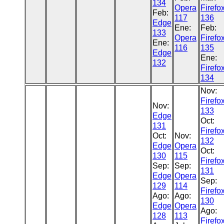
134
Opera
Firefo
Feb:
117
136
Edge
Ene:
Feb:
133
Opera
Firefo
Ene:
116
135
Edge
Ene:
132
Firefo
134
Nov:
Firefo
Nov:
133
Edge
Oct:
131
Firefo
Oct:
Nov:
132
Edge
Opera
Oct:
130
115
Firefo
Sep:
Sep:
131
Edge
Opera
Sep:
129
114
Firefo
Ago:
Ago:
130
Edge
Opera
Ago:
128
113
Firefo