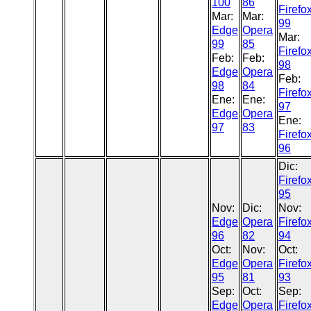
100
86
Firefo
Mar:
Mar:
99
Edge
Opera
Mar:
99
85
Firefo
Feb:
Feb:
98
Edge
Opera
Feb:
98
84
Firefo
Ene:
Ene:
97
Edge
Opera
Ene:
97
83
Firefo
96
Dic:
Firefo
95
Nov:
Dic:
Nov:
Edge
Opera
Firefo
96
82
94
Oct:
Nov:
Oct:
Edge
Opera
Firefo
95
81
93
Sep:
Oct:
Sep:
Edge
Opera
Firefo