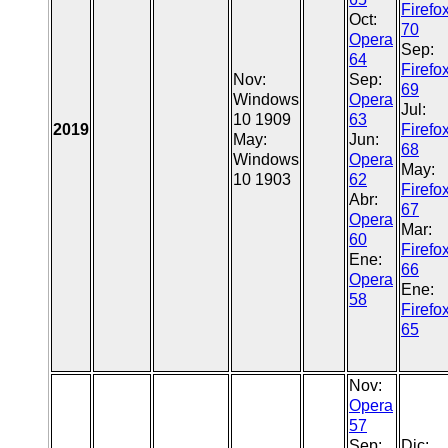
Firefo
Oct:
70
Opera
Sep:
64
Firefo
Nov:
Sep:
69
Windows
Opera
Jul:
10 1909
63
2019
Firefo
May:
Jun:
68
Windows
Opera
May:
10 1903
62
Firefo
Abr:
67
Opera
Mar:
60
Firefo
Ene:
66
Opera
Ene:
58
Firefo
65
Nov:
Opera
57
Sep:
Dic: