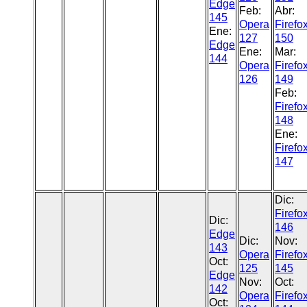
Edge
Feb:
Abr:
145
Opera
Firefo
Ene:
127
150
Edge
Ene:
Mar:
144
Opera
Firefo
126
149
Feb:
Firefo
148
Ene:
Firefo
147
Dic:
Firefo
Dic:
146
Edge
Dic:
Nov:
143
Opera
Firefo
Oct:
125
145
Edge
Nov:
Oct:
142
Opera
Firefo
Oct: