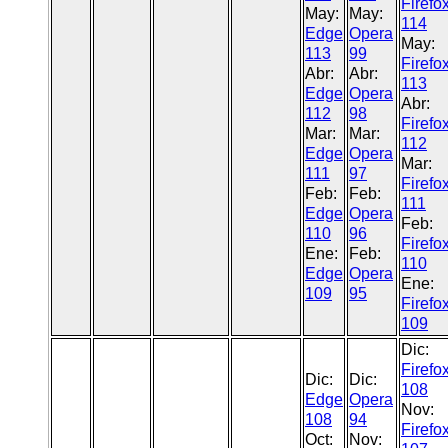
Firefo
May:
May:
114
Edge
Opera
May:
113
99
Firefo
Abr:
Abr:
113
Edge
Opera
Abr:
112
98
Firefo
Mar:
Mar:
112
Edge
Opera
Mar:
111
97
Firefo
Feb:
Feb:
111
Edge
Opera
Feb:
110
96
Firefo
Ene:
Feb:
110
Edge
Opera
Ene:
109
95
Firefo
109
Dic:
Firefo
Dic:
Dic:
108
Edge
Opera
Nov:
108
94
Firefo
Oct:
Nov: