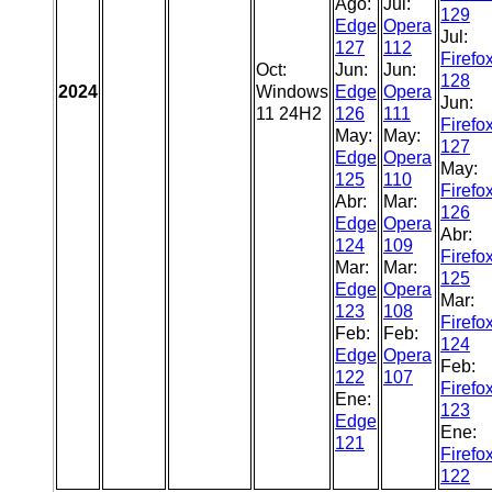
Ago:
Jul:
129
Edge
Opera
Jul:
127
112
Firefo
Oct:
Jun:
Jun:
128
2024
Windows
Edge
Opera
Jun:
11 24H2
126
111
Firefo
May:
May:
127
Edge
Opera
May:
125
110
Firefo
Abr:
Mar:
126
Edge
Opera
Abr:
124
109
Firefo
Mar:
Mar:
125
Edge
Opera
Mar:
123
108
Firefo
Feb:
Feb:
124
Edge
Opera
Feb:
122
107
Firefo
Ene:
123
Edge
Ene:
121
Firefo
122