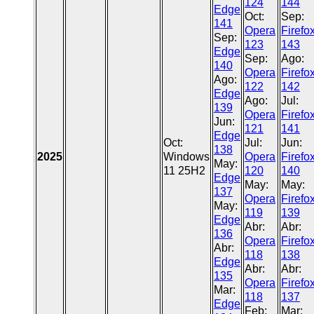
124
144
Edge
Oct:
Sep:
141
Opera
Firefo
Sep:
123
143
Edge
Sep:
Ago:
140
Opera
Firefo
Ago:
122
142
Edge
Ago:
Jul:
139
Opera
Firefo
Jun:
121
141
Edge
Oct:
Jul:
Jun:
138
2025
Windows
Opera
Firefo
May:
11 25H2
120
140
Edge
May:
May:
137
Opera
Firefo
May:
119
139
Edge
Abr:
Abr:
136
Opera
Firefo
Abr:
118
138
Edge
Abr:
Abr:
135
Opera
Firefo
Mar:
118
137
Edge
Feb:
Mar: