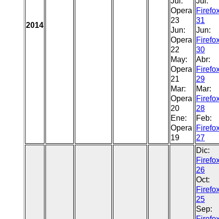
Jul:
Jul:
Opera
Firefo
23
31
2014
Jun:
Jun:
Opera
Firefo
22
30
May:
Abr:
Opera
Firefo
21
29
Mar:
Mar:
Opera
Firefo
20
28
Ene:
Feb:
Opera
Firefo
19
27
Dic:
Firefo
26
Oct:
Firefo
25
Sep:
Firefo