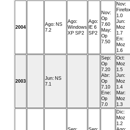
Nov:
Firefo
Nov:
1.0
Op
Ago:
Ago:
Jun:
Ago: NS
7.60
2004
Windows
IE 6
Moz
7.2
May:
XP SP2
SP2
1.7
Op
En:
7.50
Moz
1.6
Sep:
Oct:
Op
Moz
7.20
1.5
Abr:
Jun:
Jun: NS
2003
Op
Moz
7.1
7.10
1.4
Ene:
Mar:
Op
Moz
7.0
1.3
Dic:
Moz
1.2
Sep:
Sep:
Ago: