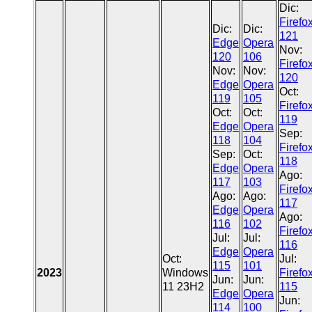
Dic:
Firefo
Dic:
Dic:
121
Edge
Opera
Nov:
120
106
Firefo
Nov:
Nov:
120
Edge
Opera
Oct:
119
105
Firefo
Oct:
Oct:
119
Edge
Opera
Sep:
118
104
Firefo
Sep:
Oct:
118
Edge
Opera
Ago:
117
103
Firefo
Ago:
Ago:
117
Edge
Opera
Ago:
116
102
Firefo
Jul:
Jul:
116
Edge
Opera
Oct:
Jul:
115
101
2023
Windows
Firefo
Jun:
Jun:
11 23H2
115
Edge
Opera
Jun:
114
100