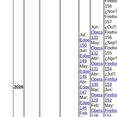
Firefo
158
¿Nov?
Firefo
157
Jun:
¿Oct?:
Opera
Firefo
Jul:
133
156
Edge
May:
¿Sep?
150
Opera
Firefo
Jun:
132
155
Edge
Abr:
¿Ago?
149
Opera
Firefo
May:
131
154
Edge
Abr:
¿Jul?:
148
Opera
Firefo
Abr:
130
153
2026
Edge
Mar:
Jun:
147
Opera
Firefo
Mar:
129
152
Edge
Feb:
May:
146
Opera
Firefo
Feb:
128
151