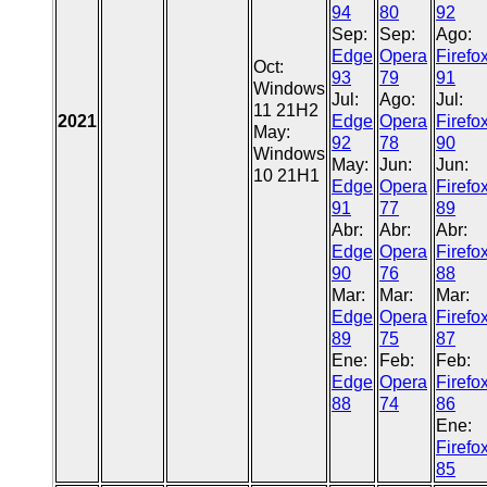
94
80
92
Sep:
Sep:
Ago:
Edge
Opera
Firefo
Oct:
93
79
91
Windows
Jul:
Ago:
Jul:
11 21H2
2021
Edge
Opera
Firefo
May:
92
78
90
Windows
May:
Jun:
Jun:
10 21H1
Edge
Opera
Firefo
91
77
89
Abr:
Abr:
Abr:
Edge
Opera
Firefo
90
76
88
Mar:
Mar:
Mar:
Edge
Opera
Firefo
89
75
87
Ene:
Feb:
Feb:
Edge
Opera
Firefo
88
74
86
Ene:
Firefo
85