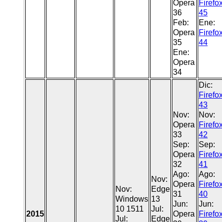
Opera
Firefo
36
45
Feb:
Ene:
Opera
Firefo
35
44
Ene:
Opera
34
Dic:
Firefo
43
Nov:
Nov:
Opera
Firefo
33
42
Sep:
Sep:
Opera
Firefo
32
41
Ago:
Ago:
Nov:
Opera
Firefo
Nov:
Edge
31
40
Windows
13
Jun:
Jun:
10 1511
Jul:
2015
Opera
Firefo
Jul:
Edge