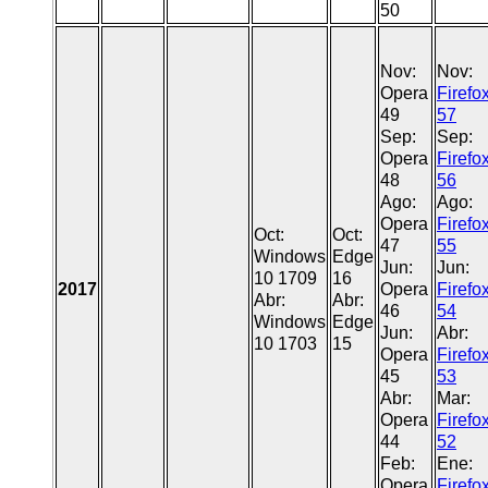
50
Nov:
Nov:
Opera
Firefo
49
57
Sep:
Sep:
Opera
Firefo
48
56
Ago:
Ago:
Opera
Firefo
Oct:
Oct:
47
55
Windows
Edge
Jun:
Jun:
10 1709
16
2017
Opera
Firefo
Abr:
Abr:
46
54
Windows
Edge
Jun:
Abr:
10 1703
15
Opera
Firefo
45
53
Abr:
Mar:
Opera
Firefo
44
52
Feb:
Ene:
Opera
Firefo