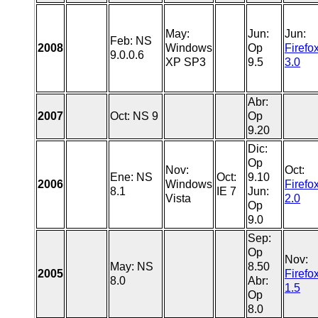
May:
Jun:
Jun:
Feb: NS
2008
Windows
Op
Firefo
9.0.0.6
XP SP3
9.5
3.0
Abr:
2007
Oct: NS 9
Op
9.20
Dic:
Op
Nov:
Oct:
Ene: NS
Oct:
9.10
2006
Windows
Firefo
8.1
IE 7
Jun:
Vista
2.0
Op
9.0
Sep:
Op
Nov:
May: NS
8.50
2005
Firefo
8.0
Abr:
1.5
Op
8.0