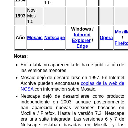
1.0
Nov:
1993
Mos
1.0
Windows /
Mozill
Internet
Año
Mosaic
Netscape
Opera
/
Explorer
/
Firefo
Edge
Notas
:
En la tabla no aparecen la fecha de publicación de
las versiones menores
Mosaic dejó de desarrollarse en 1997. En Internet
Archive pueden encontrarse
copias de la web de
NCSA
con información sobre Mosaic.
Netscape dejó de desarrollarse como producto
independiente en 2003, aunque posteriormente
han aparecido nuevas versiones basadas en
Mozilla / Firefox. Hasta la versión 7.2, Netscape
era una suite integrada. Las versiones 6 y 7 de
Netscape estaban basadas en Mozilla y las