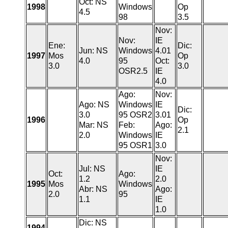
Oct: NS
1998
Windows
Op
4.5
98
3.5
Nov:
Nov:
IE
Ene:
Dic:
Jun: NS
Windows
4.01
1997
Mos
Op
4.0
95
Oct:
3.0
3.0
OSR2.5
IE
4.0
Ago:
Nov:
Ago: NS
Windows
IE
Dic:
3.0
95 OSR2
3.01
1996
Op
Mar: NS
Feb:
Ago:
2.1
2.0
Windows
IE
95 OSR1
3.0
Nov:
Jul: NS
IE
Oct:
Ago:
1.2
2.0
1995
Mos
Windows
Abr: NS
Ago:
2.0
95
1.1
IE
1.0
Dic: NS
1994