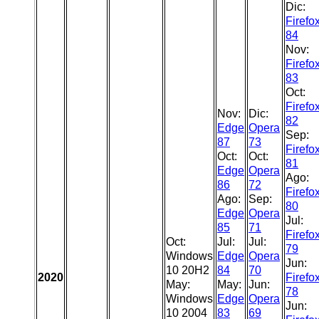
Dic:
Firefo
84
Nov:
Firefo
83
Oct:
Firefo
Nov:
Dic:
82
Edge
Opera
Sep:
87
73
Firefo
Oct:
Oct:
81
Edge
Opera
Ago:
86
72
Firefo
Ago:
Sep:
80
Edge
Opera
Jul:
85
71
Firefo
Oct:
Jul:
Jul:
79
Windows
Edge
Opera
Jun:
10 20H2
84
70
2020
Firefo
May:
May:
Jun:
78
Windows
Edge
Opera
Jun:
10 2004
83
69