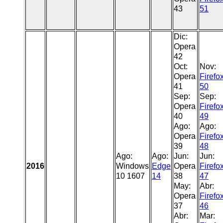
43
51
Dic:
Opera
42
Oct:
Nov:
Opera
Firefo
41
50
Sep:
Sep:
Opera
Firefo
40
49
Ago:
Ago:
Opera
Firefo
39
48
Ago:
Ago:
Jun:
Jun:
2016
Windows
Edge
Opera
Firefo
10 1607
14
38
47
May:
Abr:
Opera
Firefo
37
46
Abr:
Mar: