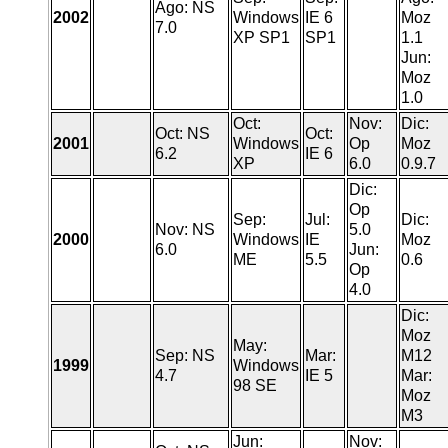
Ago: NS
2002
Windows
IE 6
Moz
7.0
XP SP1
SP1
1.1
Jun:
Moz
1.0
Oct:
Nov:
Dic:
Oct: NS
Oct:
2001
Windows
Op
Moz
6.2
IE 6
XP
6.0
0.9.7
Dic:
Op
Sep:
Jul:
Dic:
Nov: NS
5.0
2000
Windows
IE
Moz
6.0
Jun:
ME
5.5
0.6
Op
4.0
Dic:
Moz
May:
Sep: NS
Mar:
M12
1999
Windows
4.7
IE 5
Mar:
98 SE
Moz
M3
Jun:
Nov: