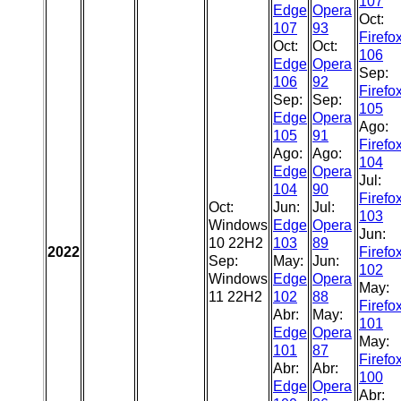
107
Edge
Opera
Oct:
107
93
Firefo
Oct:
Oct:
106
Edge
Opera
Sep:
106
92
Firefo
Sep:
Sep:
105
Edge
Opera
Ago:
105
91
Firefo
Ago:
Ago:
104
Edge
Opera
Jul:
104
90
Firefo
Oct:
Jun:
Jul:
103
Windows
Edge
Opera
Jun:
10 22H2
103
89
2022
Firefo
Sep:
May:
Jun:
102
Windows
Edge
Opera
May:
11 22H2
102
88
Firefo
Abr:
May:
101
Edge
Opera
May:
101
87
Firefo
Abr:
Abr:
100
Edge
Opera
Abr: