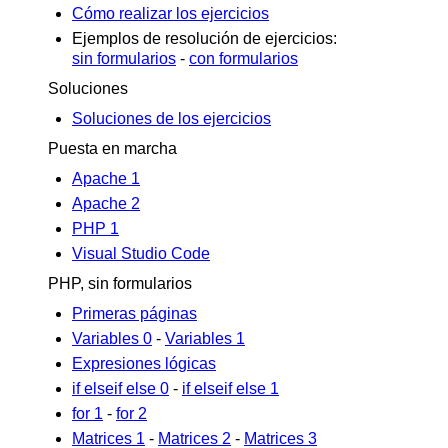
Cómo realizar los ejercicios
Ejemplos de resolución de ejercicios:
sin formularios
-
con formularios
Soluciones
Soluciones de los ejercicios
Puesta en marcha
Apache 1
Apache 2
PHP 1
Visual Studio Code
PHP, sin formularios
Primeras páginas
Variables 0
-
Variables 1
Expresiones lógicas
if elseif else 0
-
if elseif else 1
for 1
-
for 2
Matrices 1
-
Matrices 2
-
Matrices 3