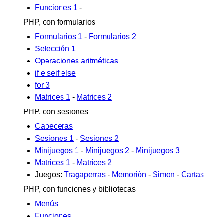
Funciones 1
-
PHP, con formularios
Formularios 1
-
Formularios 2
Selección 1
Operaciones aritméticas
if elseif else
for 3
Matrices 1
-
Matrices 2
PHP, con sesiones
Cabeceras
Sesiones 1
-
Sesiones 2
Minijuegos 1
-
Minijuegos 2
-
Minijuegos 3
Matrices 1
-
Matrices 2
Juegos:
Tragaperras
-
Memorión
-
Simon
-
Cartas
PHP, con funciones y bibliotecas
Menús
Funciones